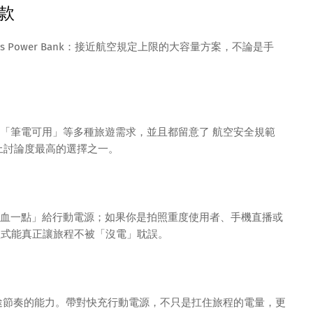
款
nd Wireless Power Bank：接近航空規定上限的大容量方案，不論是手
「筆電可用」等多種旅遊需求，並且都留意了 航空安全規範
年網路上討論度最高的選擇之一。
血一點」給行動電源；如果你是拍照重度使用者、手機直播或
出的款式能真正讓旅程不被「沒電」耽誤。
途節奏的能力。帶對快充行動電源，不只是扛住旅程的電量，更