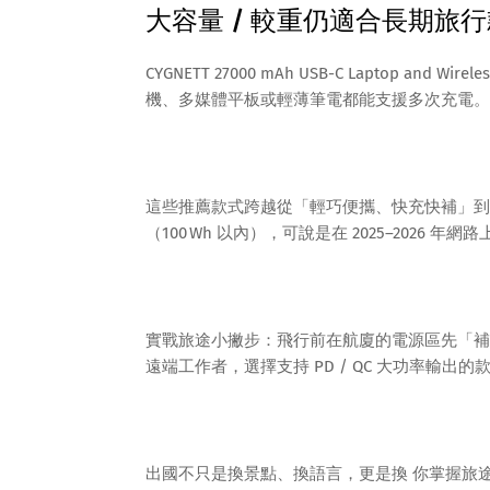
大容量 / 較重仍適合長期旅行
CYGNETT 27000 mAh USB-C Laptop a
機、多媒體平板或輕薄筆電都能支援多次充電。
這些推薦款式跨越從「輕巧便攜、快充快補」到
（100 Wh 以內），可說是在 2025–2026 
實戰旅途小撇步：飛行前在航廈的電源區先「補
遠端工作者，選擇支持 PD / QC 大功率輸
出國不只是換景點、換語言，更是換 你掌握旅