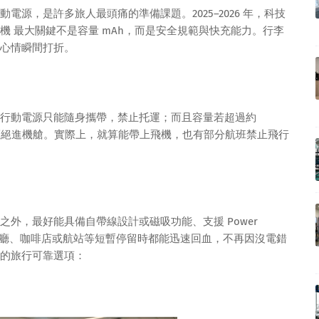
源，是許多旅人最頭痛的準備課題。2025–2026 年，科技
 最大關鍵不是容量 mAh，而是安全規範與快充能力。行李
心情瞬間打折。
行動電源只能隨身攜帶，禁止托運；而且容量若超過約
請或直接拒絕進機艙。實際上，就算能帶上飛機，也有部分航班禁止飛行
之外，最好能具備自帶線設計或磁吸功能、支援 Power
充規格，讓你在餐廳、咖啡店或航站等短暫停留時都能迅速回血，不再因沒電錯
的旅行可靠選項：