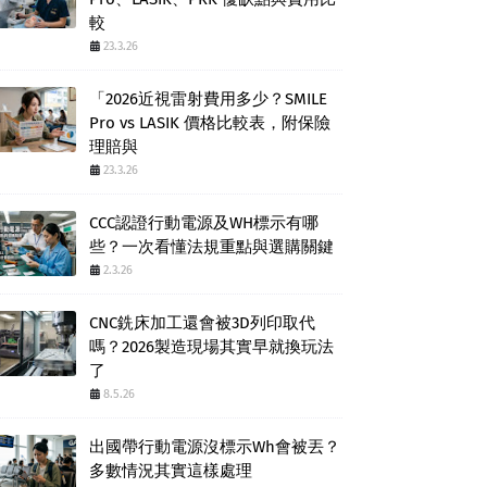
較
23.3.26
「2026近視雷射費用多少？SMILE
Pro vs LASIK 價格比較表，附保險
理賠與
23.3.26
CCC認證行動電源及WH標示有哪
些？一次看懂法規重點與選購關鍵
2.3.26
CNC銑床加工還會被3D列印取代
嗎？2026製造現場其實早就換玩法
了
8.5.26
出國帶行動電源沒標示Wh會被丟？
多數情況其實這樣處理