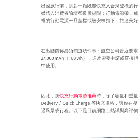
出國旅行前，挑對一顆既能快充又合規登機的行動電
媒體與消費者論壇都反覆提醒：行動電源帶上飛機
裡的行動電源一旦超標或被安檢扣下，旅途美好
在出國前你必須知道幾件事：航空公司普遍要求
27,000 mAh（100 Wh），通常需要申
中使用。
因此，挑
快充行動電源推薦
時，除了容量和重量
Delivery / Quick Charge 等快
過風景或行程。以下是目前網路上熱議與高評價