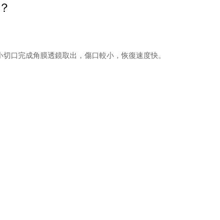
？
過微小切口完成角膜透鏡取出，傷口較小，恢復速度快。