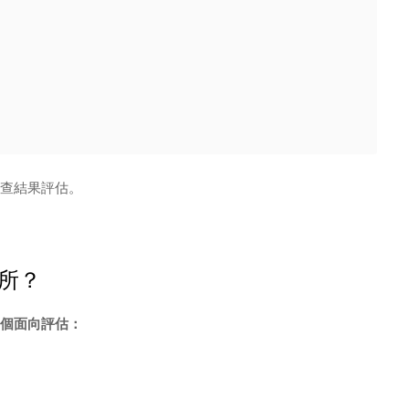
查結果評估。
所？
個面向評估：