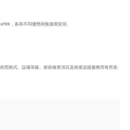
ransPRK，各有不同優勢與恢復期安排。
依照術式、設備等級、術前檢查項目及術後追蹤服務而有所差