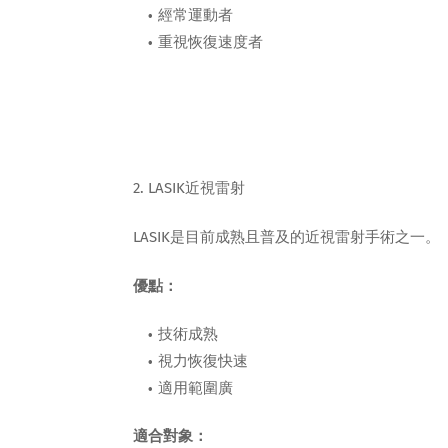
經常運動者
重視恢復速度者
2. LASIK近視雷射
LASIK是目前成熟且普及的近視雷射手術之一。
優點：
技術成熟
視力恢復快速
適用範圍廣
適合對象：