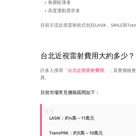
角膜較薄者
高度運動需求者
目前主流近視雷射術式包括LASIK、SMILE與T
台北近視雷射費用大約多少？
許多人搜尋「
台北近視雷射費用
」，其實價格會
異。
目前市場常見價格區間如下：
LASIK：約4萬～11萬元
TransPRK：約5萬～10萬元