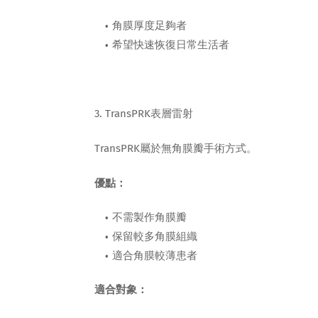
角膜厚度足夠者
希望快速恢復日常生活者
3. TransPRK表層雷射
TransPRK屬於無角膜瓣手術方式。
優點：
不需製作角膜瓣
保留較多角膜組織
適合角膜較薄患者
適合對象：