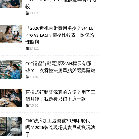
較
23.3.26
「2026近視雷射費用多少？SMILE
Pro vs LASIK 價格比較表，附保險
理賠與
23.3.26
CCC認證行動電源及WH標示有哪
些？一次看懂法規重點與選購關鍵
2.3.26
直插式行動電源真的方便？用了三
個月後，我最後只留下這一款
7.5.26
CNC銑床加工還會被3D列印取代
嗎？2026製造現場其實早就換玩法
了