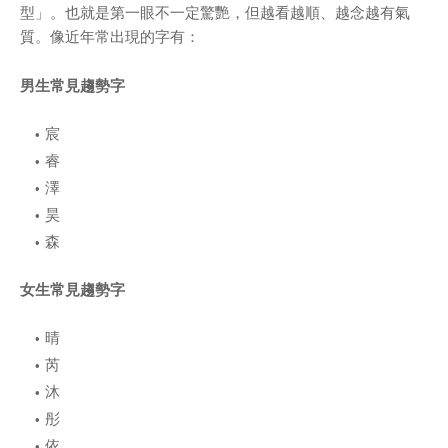
型」。也就是第一眼不一定驚艷，但越看越順、越念越有氣
質。像近年常出現的字有：
男生常見趨勢字
宸
睿
澤
昊
森
女生
常見趨勢字
晴
芮
沐
彤
依