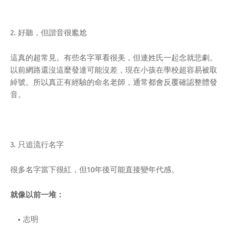
2. 好聽，但諧音很尷尬
這真的超常見。有些名字單看很美，但連姓氏一起念就悲劇。
以前網路還沒這麼發達可能沒差，現在小孩在學校超容易被取
綽號。所以真正有經驗的命名老師，通常都會反覆確認整體發
音。
3. 只追流行名字
很多名字當下很紅，但10年後可能直接變年代感。
就像以前一堆：
志明