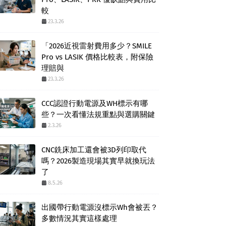
較
23.3.26
「2026近視雷射費用多少？SMILE
Pro vs LASIK 價格比較表，附保險
理賠與
23.3.26
CCC認證行動電源及WH標示有哪
些？一次看懂法規重點與選購關鍵
2.3.26
CNC銑床加工還會被3D列印取代
嗎？2026製造現場其實早就換玩法
了
8.5.26
出國帶行動電源沒標示Wh會被丟？
多數情況其實這樣處理