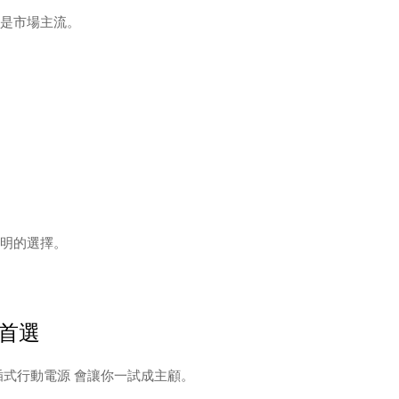
是市場主流。
明的選擇。
首選
插式行動電源 會讓你一試成主顧。