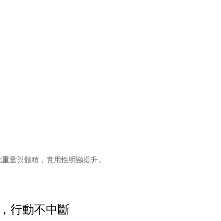
。
優化重量與體積，實用性明顯提升。
，行動不中斷