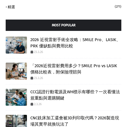
精選
(271)
MOST POPULAR
2026 近視雷射手術全攻略：SMILE Pro、LASIK、
PRK 優缺點與費用比較
23.3.26
「2026近視雷射費用多少？SMILE Pro vs LASIK
價格比較表，附保險理賠與
23.3.26
CCC認證行動電源及WH標示有哪些？一次看懂法
規重點與選購關鍵
2.3.26
CNC銑床加工還會被3D列印取代嗎？2026製造現
場其實早就換玩法了