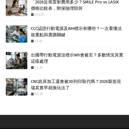
「2026近視雷射費用多少？SMILE Pro vs LASIK
價格比較表，附保險理賠與
23.3.26
CCC認證行動電源及WH標示有哪些？一次看懂法
規重點與選購關鍵
2.3.26
出國帶行動電源沒標示Wh會被丟？多數情況其實
這樣處理
1.4.26
CNC銑床加工還會被3D列印取代嗎？2026製造現
場其實早就換玩法了
8.5.26